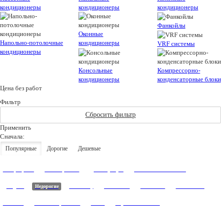
кондиционеры
кондиционеры
кондиционеры
Фанкойлы
Оконные
Напольно-потолочные
кондиционеры
VRF системы
кондиционеры
Консольные
Компрессорно-
кондиционеры
конденсаторные блоки
Цена без работ
Фильтр
Сбросить фильтр
Применить
Сначала:
Популярные
Дорогие
Дешевые
Инверторные
5 лет гарантии
Для квартиры
Напольно-потолочные
Для дома
Недорогие
В комнату
Канальные
Настенные
Потолочные
Бытовые
С ночным режимом
Тихие
Управление по wi-fi
С автоматическим режимом
7000 BTU
9000 BTU
12000 BTU