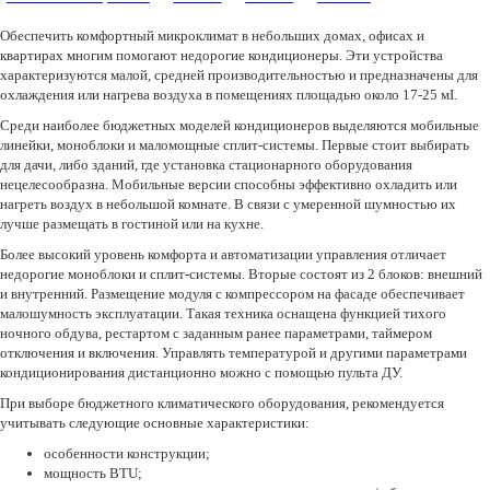
Обеспечить комфортный микроклимат в небольших домах, офисах и
квартирах многим помогают недорогие кондиционеры. Эти устройства
характеризуются малой, средней производительностью и предназначены для
охлаждения или нагрева воздуха в помещениях площадью около 17-25 мІ.
Среди наиболее бюджетных моделей кондиционеров выделяются мобильные
линейки, моноблоки и маломощные сплит-системы. Первые стоит выбирать
для дачи, либо зданий, где установка стационарного оборудования
нецелесообразна. Мобильные версии способны эффективно охладить или
нагреть воздух в небольшой комнате. В связи с умеренной шумностью их
лучше размещать в гостиной или на кухне.
Более высокий уровень комфорта и автоматизации управления отличает
недорогие моноблоки и сплит-системы. Вторые состоят из 2 блоков: внешний
и внутренний. Размещение модуля с компрессором на фасаде обеспечивает
малошумность эксплуатации. Такая техника оснащена функцией тихого
ночного обдува, рестартом с заданным ранее параметрами, таймером
отключения и включения. Управлять температурой и другими параметрами
кондиционирования дистанционно можно с помощью пульта ДУ.
При выборе бюджетного климатического оборудования, рекомендуется
учитывать следующие основные характеристики:
особенности конструкции;
мощность BTU;