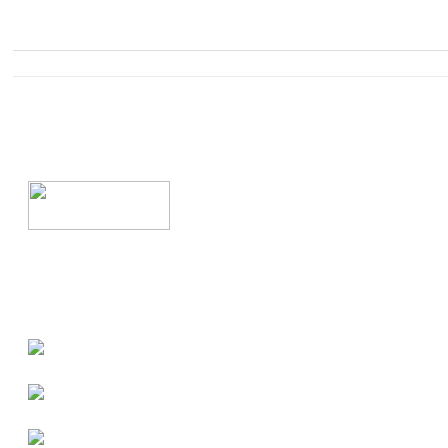
.
.
.