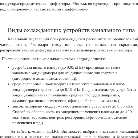
воздухораспределительные диффузоры. Монтаж воздуховодов производится
под облицовочной частью потолка с диффузорами.
Виды охлаждающих устройств канального типа
Канальный внутренний блок рекомендуется располагать за облицовочной
частью стены, благодаря этому все элементы оказываются скрытыми,
распределительные диффузоры становятся дизайнерской частью интерьера.
По функциональности канальные системы подразделяются:
устройства низкого напора (до 0,05 кПа) - производятся такие
канальные кондиционеры для кондиционирования квартиры
(загородного дома, офиса, гостиниц);
средненапорные - производятся в комплекте с канальным блоком
кондиционера с давлением до 0,10 кПа. Предназначены для устройства
кондиционирования помещений средней площади (например,
административные помещения, офисы, небольшие магазины);
высоконапорные - поддерживают давление в устройстве до 0,35 кПа.
Способны обеспечивать охлаждением помещения площадью до 400
кв.м. (залы торговых центров, рестораны, кафе, большие офисные
помещения и т.д.).
На сайте компании CLI.RU Вы можете выбрать в каталоге канальный
кондиционер и заказать по привлекательной цене в Москве и Московской