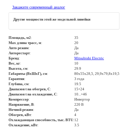
Закажите современный аналог
Другие мощности этой же модельной линейки
Площадь, м2
:
35
Max длина трасс, м
:
20
Авто режим
:
Да
Авторестарт
:
Да
Бренд
:
Mitsubishi Electric
Вес, кг
:
10
Высота, см
:
29.9
Габариты (ВхШхГ), см
:
80x55x28,5, 29,9х79,8х19,5
Гарантия
:
3 года
Глубина, см
:
19.5
Диапазон t на обогрев, С
:
15+24
Диапазон t на охлаждение, С
:
10...+46
Компрессор
:
Инвертор
Напряжение, В
:
220 В
Ночной режим
:
Да
Обогрев, кВт
:
4
Охлаждающая способность, тыс. BTU
:
12
Охлаждение, кВт
:
3.5