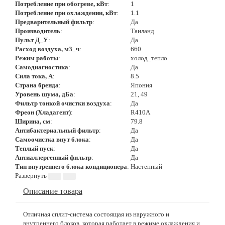
Потребление при обогреве, кВт
:
1
Потребление при охлаждении, кВт
:
1.1
Предварительный фильтр
:
Да
Производитель
:
Таиланд
Пульт Д_У
:
Да
Расход воздуха, м3_ч
:
660
Режим работы
:
холод_тепло
Самодиагностика
:
Да
Сила тока, А
:
8.5
Страна бренда
:
Япония
Уровень шума, дБа
:
21, 49
Фильтр тонкой очистки воздуха
:
Да
Фреон (Хладагент)
:
R410A
Ширина, см
:
79.8
Антибактериальный фильтр
:
Да
Самоочистка внут блока
:
Да
Теплый пуск
:
Да
Антиаллергенный фильтр
:
Да
Тип внутреннего блока кондиционера
:
Настенный
Описание товара
Отличная сплит-система состоящая из наружного и
внутреннего блоков, которая работает в режиме охлаждения и