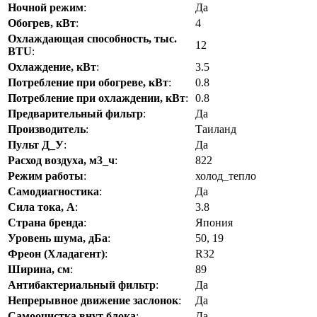
Ночной режим
:
Да
Обогрев, кВт
:
4
Охлаждающая способность, тыс.
12
BTU
:
Охлаждение, кВт
:
3.5
Потребление при обогреве, кВт
:
0.8
Потребление при охлаждении, кВт
:
0.8
Предварительный фильтр
:
Да
Производитель
:
Таиланд
Пульт Д_У
:
Да
Расход воздуха, м3_ч
:
822
Режим работы
:
холод_тепло
Самодиагностика
:
Да
Сила тока, А
:
3.8
Страна бренда
:
Япония
Уровень шума, дБа
:
50, 19
Фреон (Хладагент)
:
R32
Ширина, см
:
89
Антибактериальный фильтр
:
Да
Непрерывное движение заслонок
:
Да
Самоочистка внут блока
:
Да