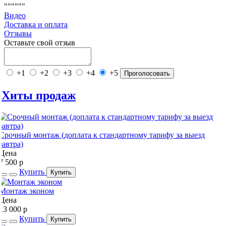
""""""
Видео
Доставка и оплата
Отзывы
Оставьте свой отзыв
+1
+2
+3
+4
+5
Проголосовать
Хиты продаж
Срочный монтаж (доплата к стандартному тарифу за выезд
завтра)
Цена
7 500
p
Купить
Купить
Монтаж эконом
Цена
13 000
p
Купить
Купить