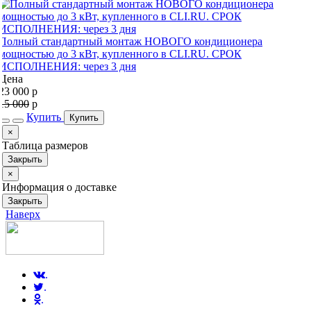
Полный стандартный монтаж НОВОГО кондиционера
мощностью до 3 кВт, купленного в CLI.RU. СРОК
ИСПОЛНЕНИЯ: через 3 дня
Цена
23 000
p
15 000
p
Купить
Купить
Close
×
Таблица размеров
Закрыть
Close
×
Информация о доставке
Закрыть
Наверх
.
.
.