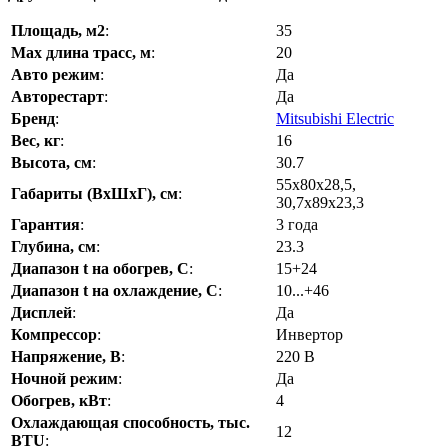
Площадь, м2
:
35
Max длина трасс, м
:
20
Авто режим
:
Да
Авторестарт
:
Да
Бренд
:
Mitsubishi Electric
Вес, кг
:
16
Высота, см
:
30.7
55x80x28,5,
Габариты (ВхШхГ), см
:
30,7x89x23,3
Гарантия
:
3 года
Глубина, см
:
23.3
Диапазон t на обогрев, С
:
15+24
Диапазон t на охлаждение, С
:
10...+46
Дисплей
:
Да
Компрессор
:
Инвертор
Напряжение, В
:
220 В
Ночной режим
:
Да
Обогрев, кВт
:
4
Охлаждающая способность, тыс.
12
BTU
: