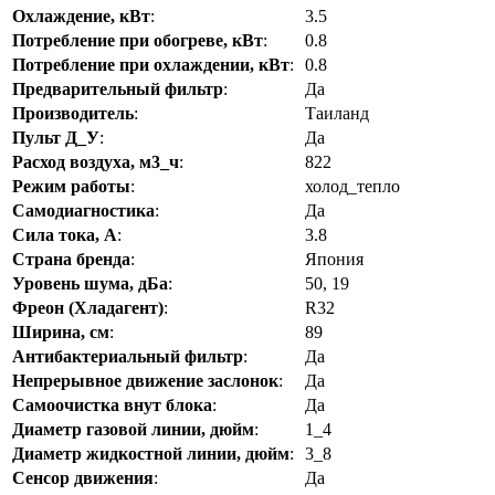
Охлаждение, кВт
:
3.5
Потребление при обогреве, кВт
:
0.8
Потребление при охлаждении, кВт
:
0.8
Предварительный фильтр
:
Да
Производитель
:
Таиланд
Пульт Д_У
:
Да
Расход воздуха, м3_ч
:
822
Режим работы
:
холод_тепло
Самодиагностика
:
Да
Сила тока, А
:
3.8
Страна бренда
:
Япония
Уровень шума, дБа
:
50, 19
Фреон (Хладагент)
:
R32
Ширина, см
:
89
Антибактериальный фильтр
:
Да
Непрерывное движение заслонок
:
Да
Самоочистка внут блока
:
Да
Диаметр газовой линии, дюйм
:
1_4
Диаметр жидкостной линии, дюйм
:
3_8
Сенсор движения
:
Да