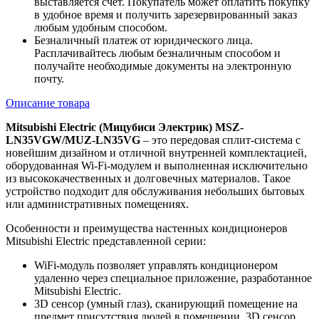
выставляется счет. Покупатель может оплатить покупку
в удобное время и получить зарезервированный заказ
любым удобным способом.
Безналичный платеж от юридического лица.
Расплачивайтесь любым безналичным способом и
получайте необходимые документы на электронную
почту.
Описание товара
Mitsubishi Electric (Мицубиси Электрик) MSZ-
LN35VGW/MUZ-LN35VG
– это передовая сплит-система с
новейшим дизайном и отличной внутренней комплектацией,
оборудованная Wi-Fi-модулем и выполненная исключительно
из высококачественных и долговечных материалов. Такое
устройство подходит для обслуживания небольших бытовых
или административных помещениях.
Особенности и преимущества настенных кондиционеров
Mitsubishi Electric представленной серии:
WiFi-модуль позволяет управлять кондиционером
удаленно через специальное приложение, разработанное
Mitsubishi Electric.
3D сенсор (умный глаз), сканирующий помещение на
предмет присутствия людей в помещении. 3D сенсор