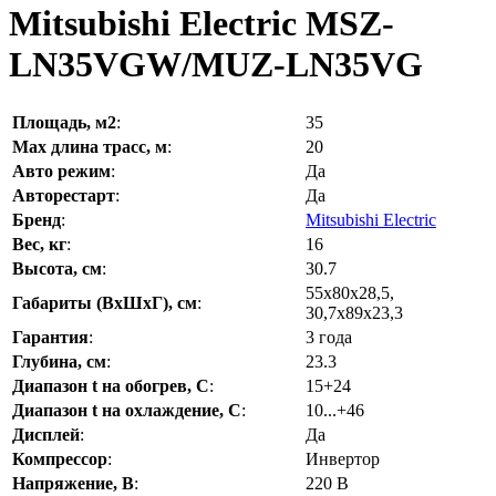
Mitsubishi Electric MSZ-
LN35VGW/MUZ-LN35VG
Площадь, м2
:
35
Max длина трасс, м
:
20
Авто режим
:
Да
Авторестарт
:
Да
Бренд
:
Mitsubishi Electric
Вес, кг
:
16
Высота, см
:
30.7
55x80x28,5,
Габариты (ВхШхГ), см
:
30,7x89x23,3
Гарантия
:
3 года
Глубина, см
:
23.3
Диапазон t на обогрев, С
:
15+24
Диапазон t на охлаждение, С
:
10...+46
Дисплей
:
Да
Компрессор
:
Инвертор
Напряжение, В
:
220 В