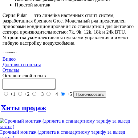
Простой монтаж
Серия Pular — это линейка настенных сплит-систем,
разработанная брендом Gree. Модельный ряд представлен
приборами кондиционирования со стандартной для бытового
сектора производительностью: 7k, 9k, 12k, 18k и 24k BTU.
Устройства укомплектованы пультами управления и имеют
гибкую настройку воздухообмена.
"""""""
Видео
Доставка и оплата
Отзывы
Оставьте свой отзыв
+1
+2
+3
+4
+5
Проголосовать
Хиты продаж
Срочный монтаж (доплата к стандартному тарифу за выезд
завтра)