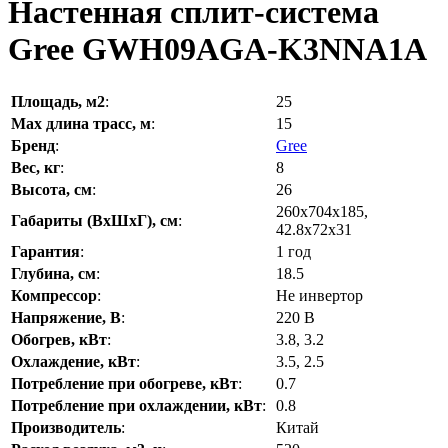
Настенная сплит-система
Gree GWH09AGA-K3NNA1A
Площадь, м2
:
25
Max длина трасс, м
:
15
Бренд
:
Gree
Вес, кг
:
8
Высота, см
:
26
260х704х185,
Габариты (ВхШхГ), см
:
42.8х72х31
Гарантия
:
1 год
Глубина, см
:
18.5
Компрессор
:
Не инвертор
Напряжение, В
:
220 В
Обогрев, кВт
:
3.8, 3.2
Охлаждение, кВт
:
3.5, 2.5
Потребление при обогреве, кВт
:
0.7
Потребление при охлаждении, кВт
:
0.8
Производитель
:
Китай