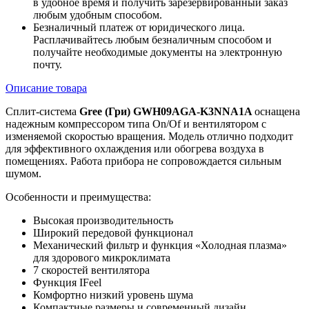
в удобное время и получить зарезервированный заказ
любым удобным способом.
Безналичный платеж от юридического лица.
Расплачивайтесь любым безналичным способом и
получайте необходимые документы на электронную
почту.
Описание товара
Сплит-система
Gree (Гри) GWH09AGA-K3NNA1A
оснащена
надежным компрессором типа On/Of и вентилятором с
изменяемой скоростью вращения. Модель отлично подходит
для эффективного охлаждения или обогрева воздуха в
помещениях. Работа прибора не сопровождается сильным
шумом.
Особенности и преимущества:
Высокая производительность
Широкий передовой функционал
Механический фильтр и функция «Холодная плазма»
для здорового микроклимата
7 скоростей вентилятора
Функция IFeel
Комфортно низкий уровень шума
Компактные размеры и современный дизайн