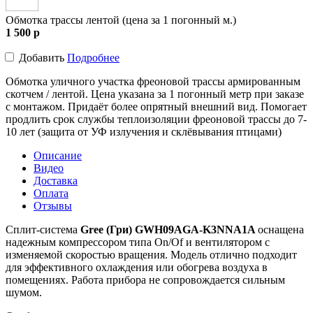
Обмотка трассы лентой (цена за 1 погонный м.)
1 500
p
Добавить
Подробнее
Обмотка уличного участка фреоновой трассы армированным
скотчем / лентой. Цена указана за 1 погонный метр при заказе
с монтажом. Придаёт более опрятный внешний вид. Помогает
продлить срок службы теплоизоляции фреоновой трассы до 7-
10 лет (защита от УФ излучения и склёвывания птицами)
Описание
Видео
Доставка
Оплата
Отзывы
Сплит-система
Gree (Гри) GWH09AGA-K3NNA1A
оснащена
надежным компрессором типа On/Of и вентилятором с
изменяемой скоростью вращения. Модель отлично подходит
для эффективного охлаждения или обогрева воздуха в
помещениях. Работа прибора не сопровождается сильным
шумом.