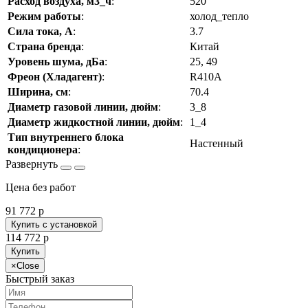
Расход воздуха, м3_ч
:
520
Режим работы
:
холод_тепло
Сила тока, А
:
3.7
Страна бренда
:
Китай
Уровень шума, дБа
:
25, 49
Фреон (Хладагент)
:
R410A
Ширина, см
:
70.4
Диаметр газовой линии, дюйм
:
3_8
Диаметр жидкостной линии, дюйм
:
1_4
Тип внутреннего блока
Настенный
кондиционера
:
Цена без работ
91 772
p
Купить с установкой
114 772
p
Купить
×
Close
Быстрый заказ