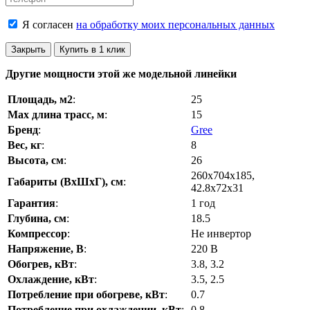
Я согласен
на обработку моих персональных данных
Закрыть
Купить в 1 клик
Другие мощности этой же модельной линейки
Площадь, м2
:
25
Max длина трасс, м
:
15
Бренд
:
Gree
Вес, кг
:
8
Высота, см
:
26
260х704х185,
Габариты (ВхШхГ), см
:
42.8х72х31
Гарантия
:
1 год
Глубина, см
:
18.5
Компрессор
:
Не инвертор
Напряжение, В
:
220 В
Обогрев, кВт
:
3.8, 3.2
Охлаждение, кВт
:
3.5, 2.5
Потребление при обогреве, кВт
:
0.7
Потребление при охлаждении, кВт
:
0.8