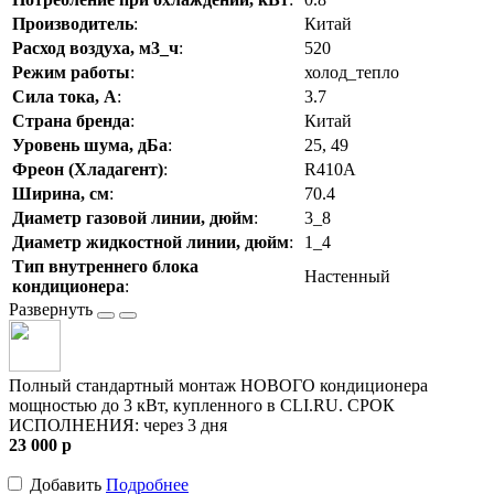
Производитель
:
Китай
Расход воздуха, м3_ч
:
520
Режим работы
:
холод_тепло
Сила тока, А
:
3.7
Страна бренда
:
Китай
Уровень шума, дБа
:
25, 49
Фреон (Хладагент)
:
R410A
Ширина, см
:
70.4
Диаметр газовой линии, дюйм
:
3_8
Диаметр жидкостной линии, дюйм
:
1_4
Тип внутреннего блока
Настенный
кондиционера
:
Полный стандартный монтаж НОВОГО кондиционера
мощностью до 3 кВт, купленного в CLI.RU. СРОК
ИСПОЛНЕНИЯ: через 3 дня
23 000
p
Добавить
Подробнее