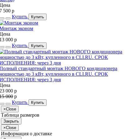
Цена
7 500
p
Купить
Купить
Монтаж эконом
Цена
13 000
p
Купить
Купить
Полный стандартный монтаж НОВОГО кондиционера
мощностью до 3 кВт, купленного в CLI.RU. СРОК
ИСПОЛНЕНИЯ: через 3 дня
Цена
23 000
p
15 000
p
Купить
Купить
×
Close
Таблица размеров
Закрыть
×
Close
Информация о доставке