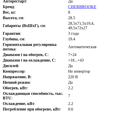
Авторестарт
:
Да
Бренд
:
CHERBROOKE
Вес, кг
:
8
Высота, см
:
28.5
28,5x71,5x19,4,
Габариты (ВхШхГ), см
:
49,5x72x27
Гарантия
:
3 года
Глубина, см
:
19.4
Горизонтальная регулировка
Автоматическая
потока
:
Диапазон t на обогрев, С
:
7+24
Диапазон t на охлаждение, С
:
+18...+43
Дисплей
:
Да
Компрессор
:
Не инвертор
Напряжение, В
:
220 В
Ночной режим
:
Да
Обогрев, кВт
:
2.2
Охлаждающая способность, тыс.
7
BTU
:
Охлаждение, кВт
:
2.2
Потребление при обогреве, кВт
:
0.6