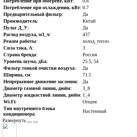
Потребление при обогреве, кВт
:
0.6
Потребление при охлаждении, кВт
:
0.7
Предварительный фильтр
:
Да
Производитель
:
Китай
Пульт Д_У
:
Да
Расход воздуха, м3_ч
:
437
Режим работы
:
холод_тепло
Сила тока, А
:
3
Страна бренда
:
Россия
Уровень шума, дБа
:
25.5, 54
Фильтр тонкой очистки воздуха
:
Да
Ширина, см
:
71.5
Непрерывное движение заслонок
:
Да
Диаметр газовой линии, дюйм
:
3_8
Диаметр жидкостной линии, дюйм
:
1_4
Wi-Fi
:
Опция
Тип внутреннего блока
Настенный
кондиционера
: