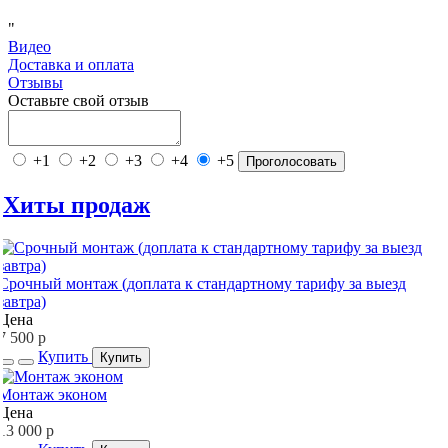
"
Видео
Доставка и оплата
Отзывы
Оставьте свой отзыв
+1
+2
+3
+4
+5
Проголосовать
Хиты продаж
Срочный монтаж (доплата к стандартному тарифу за выезд
завтра)
Цена
7 500
p
Купить
Купить
Монтаж эконом
Цена
13 000
p