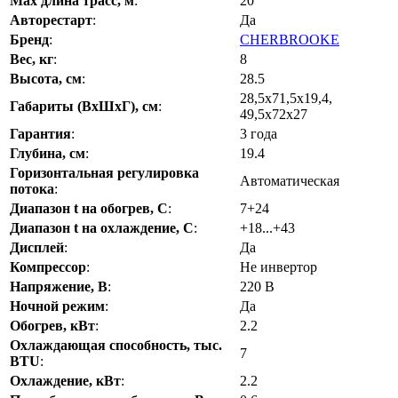
Max длина трасс, м
:
20
Авторестарт
:
Да
Бренд
:
CHERBROOKE
Вес, кг
:
8
Высота, см
:
28.5
28,5x71,5x19,4,
Габариты (ВхШхГ), см
:
49,5x72x27
Гарантия
:
3 года
Глубина, см
:
19.4
Горизонтальная регулировка
Автоматическая
потока
:
Диапазон t на обогрев, С
:
7+24
Диапазон t на охлаждение, С
:
+18...+43
Дисплей
:
Да
Компрессор
:
Не инвертор
Напряжение, В
:
220 В
Ночной режим
:
Да
Обогрев, кВт
:
2.2
Охлаждающая способность, тыс.
7
BTU
:
Охлаждение, кВт
:
2.2