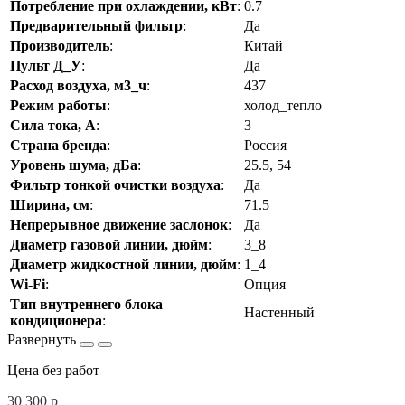
Потребление при охлаждении, кВт
:
0.7
Предварительный фильтр
:
Да
Производитель
:
Китай
Пульт Д_У
:
Да
Расход воздуха, м3_ч
:
437
Режим работы
:
холод_тепло
Сила тока, А
:
3
Страна бренда
:
Россия
Уровень шума, дБа
:
25.5, 54
Фильтр тонкой очистки воздуха
:
Да
Ширина, см
:
71.5
Непрерывное движение заслонок
:
Да
Диаметр газовой линии, дюйм
:
3_8
Диаметр жидкостной линии, дюйм
:
1_4
Wi-Fi
:
Опция
Тип внутреннего блока
Настенный
кондиционера
:
Цена без работ
30 300
p