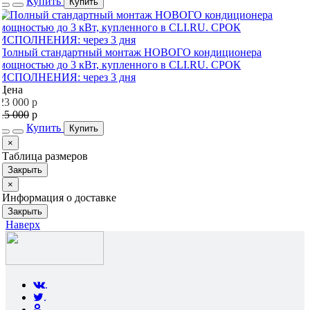
Купить
Купить
Полный стандартный монтаж НОВОГО кондиционера
мощностью до 3 кВт, купленного в CLI.RU. СРОК
ИСПОЛНЕНИЯ: через 3 дня
Цена
23 000
p
15 000
p
Купить
Купить
Close
×
Таблица размеров
Закрыть
Close
×
Информация о доставке
Закрыть
Наверх
.
.
.