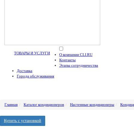
ТОВАРЫ И УСЛУГИ
О компании CLI.RU
Контакты
Этапы сотрудничества
Доставка
Города обслуживания
Главная
Каталог кондиционеров
Настенные кондиционеры
Кондици
Купить с установкой
-3% на заказ через корзину (без консультации)