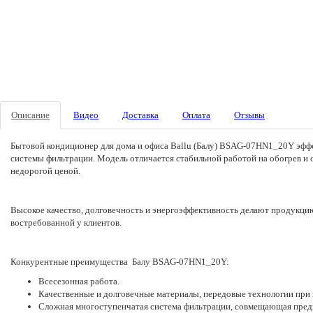
Описание
Видео
Доставка
Оплата
Отзывы
Бытовой кондиционер для дома и офиса Ballu (Балу)
BSAG-07HN1_20Y эффект
системы фильтрации. Модель отличается стабильной работой на обогрев и 
недорогой ценой.
Высокое качество, долговечность и энергоэффективность делают продукцию
востребованной у клиентов.
Конкурентные преимущества Балу BSAG-07HN1_20Y:
Всесезонная работа.
Качественные и долговечные материалы, передовые технологии при
Сложная многоступенчатая система фильтрации, совмещающая предв