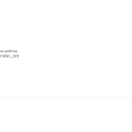
ые работы,
G-07HN1_20Y