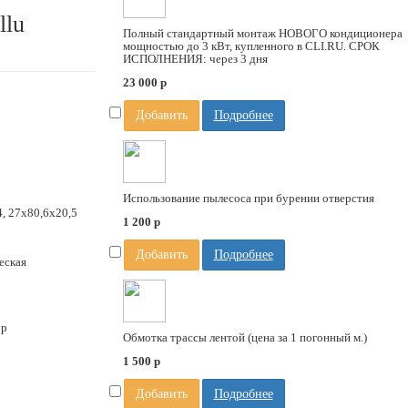
llu
Полный стандартный монтаж НОВОГО кондиционера
мощностью до 3 кВт, купленного в CLI.RU. СРОК
ИСПОЛНЕНИЯ: через 3 дня
23 000
p
Добавить
Подробнее
Использование пылесоса при бурении отверстия
, 27х80,6х20,5
1 200
p
Добавить
Подробнее
еская
ор
Обмотка трассы лентой (цена за 1 погонный м.)
1 500
p
Добавить
Подробнее