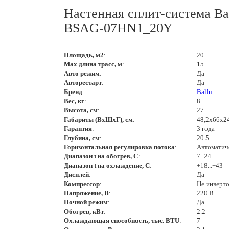
Настенная сплит-система Ba
BSAG-07HN1_20Y
Площадь, м2
:
20
Max длина трасс, м
:
15
Авто режим
:
Да
Авторестарт
:
Да
Бренд
:
Ballu
Вес, кг
:
8
Высота, см
:
27
Габариты (ВхШхГ), см
:
48,2х66х24
Гарантия
:
3 года
Глубина, см
:
20.5
Горизонтальная регулировка потока
:
Автоматич
Диапазон t на обогрев, С
:
7+24
Диапазон t на охлаждение, С
:
+18...+43
Дисплей
:
Да
Компрессор
:
Не инверт
Напряжение, В
:
220 В
Ночной режим
:
Да
Обогрев, кВт
:
2.2
Охлаждающая способность, тыс. BTU
:
7