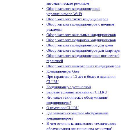
автоматическим режимом
Обзор каталога кондиционеров с
управлением по Wi-Fi
Обзор каталога тихих кондиционеров
Обзор каталога кондиционеров с ночным
режимом
Обзор каталога канальных кондиционеров
Обзор каталога недорогих кондиционеров
Обзор каталога кондиционеров для дома
Обзор каталога кондиционеров для квартиры
Обзор каталога кондиционеров с пятилетней
гарантией
Обзор каталога инверторных кондиционеров
Кондиционеры Gree
Про гарантию в 15 лет и более в компании
CLI.RU
Кондиционер с установкой
Базовые условия гарантии от CLI.RU
Что такое техническое обслуживание
кондиционера?
О компании CLI.RU
Где заказать сервисное обслуживание
кондиционеров?
В чем отличие комплексного технического
обслуживания кондиционера от чистки?