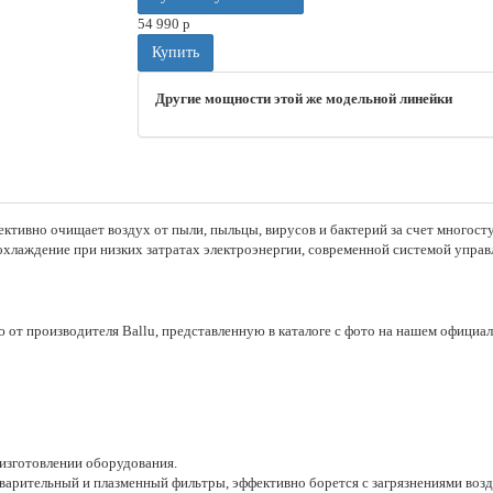
54 990
p
Купить
Другие мощности этой же модельной линейки
ивно очищает воздух от пыли, пыльцы, вирусов и бактерий за счет многост
охлаждение при низких затратах электроэнергии, современной системой управ
 от производителя Ballu, представленную в каталоге с фото на нашем официал
 изготовлении оборудования.
арительный и плазменный фильтры, эффективно борется с загрязнениями воз