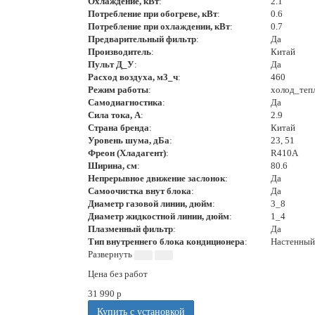
Охлаждение, кВт
:
2.1
Потребление при обогреве, кВт
:
0.6
Потребление при охлаждении, кВт
:
0.7
Предварительный фильтр
:
Да
Производитель
:
Китай
Пульт Д_У
:
Да
Расход воздуха, м3_ч
:
460
Режим работы
:
холод_теп
Самодиагностика
:
Да
Сила тока, А
:
2.9
Страна бренда
:
Китай
Уровень шума, дБа
:
23, 51
Фреон (Хладагент)
:
R410А
Ширина, см
:
80.6
Непрерывное движение заслонок
:
Да
Самоочистка внут блока
:
Да
Диаметр газовой линии, дюйм
:
3_8
Диаметр жидкостной линии, дюйм
:
1_4
Плазменный фильтр
:
Да
Тип внутреннего блока кондиционера
:
Настенный
Цена без работ
31 990
p
Купить с установкой