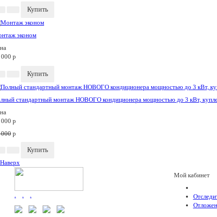
Купить
нтаж эконом
на
 000
p
Купить
лный стандартный монтаж НОВОГО кондиционера мощностью до 3 кВт, купл
на
 000
p
 000
p
Купить
Наверх
Мой кабинет
.
.
.
Отследит
Отложен