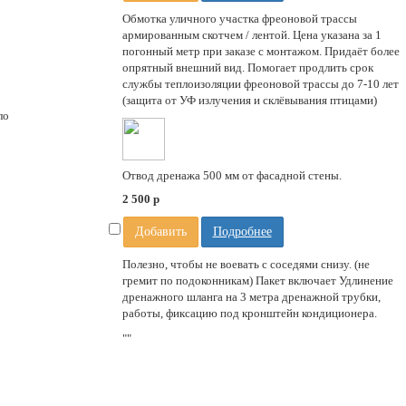
Обмотка уличного участка фреоновой трассы
армированным скотчем / лентой. Цена указана за 1
погонный метр при заказе с монтажом. Придаёт более
опрятный внешний вид. Помогает продлить срок
службы теплоизоляции фреоновой трассы до 7-10 лет
(защита от УФ излучения и склёвывания птицами)
ло
Отвод дренажа 500 мм от фасадной стены.
2 500
p
Добавить
Подробнее
Полезно, чтобы не воевать с соседями снизу. (не
гремит по подоконникам) Пакет включает Удлинение
дренажного шланга на 3 метра дренажной трубки,
работы, фиксацию под кронштейн кондиционера.
""