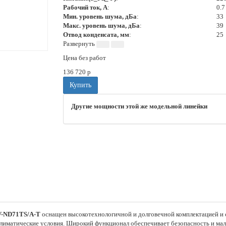
Рабочий ток, А
:
0.7
Мин. уровень шума, дБа
:
33
Макс. уровень шума, дБа
:
39
Отвод конденсата, мм
:
25
Цена без работ
136 720
p
Купить
Другие мощности этой же модельной линейки
-ND71TS/A-T
оснащен высокотехнологичной и долговечной комплектацией и
 климатические условия. Широкий функционал обеспечивает безопасность и м