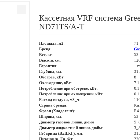
Кассетная VRF система Gre
ND71TS/A-T
Площадь, м2
:
71
Бренд
:
Gre
Вес, кг
:
53
Высота, см
:
12
Гарантия
:
1 г
Глубина, см
:
31.
Обогрев, кВт
:
8
Охлаждение, кВт
:
7.1
Потребление при обогреве, кВт
:
0.1
Потребление при охлаждении, кВт
:
0.1
Расход воздуха, м3_ч
:
11
Страна бренда
:
Ки
Фреон (Хладагент)
:
R4
Ширина, см
:
52
Диаметр газовой линии, дюйм
:
5_
Диаметр жидкостной линии, дюйм
:
3_
Габариты (ВхШхГ), мм
:
31
Питание(в_Гц_Ф)
:
22