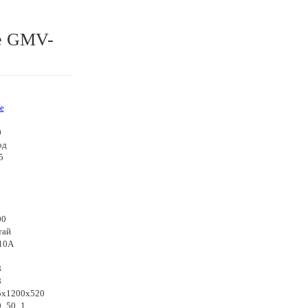
e GMV-
e
0
од
5
00
тай
10A
8
8
5x1200x520
0_50_1