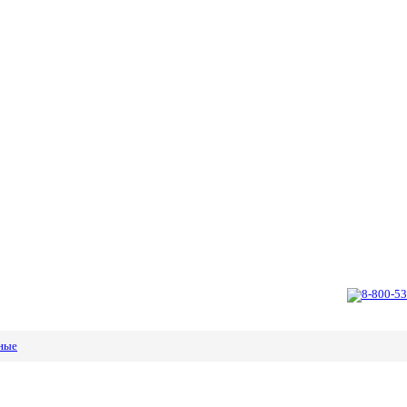
8-800-53
ные