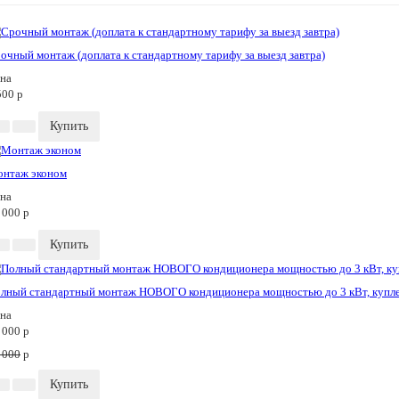
очный монтаж (доплата к стандартному тарифу за выезд завтра)
на
500
p
Купить
нтаж эконом
на
 000
p
Купить
лный стандартный монтаж НОВОГО кондиционера мощностью до 3 кВт, купл
на
 000
p
 000
p
Купить