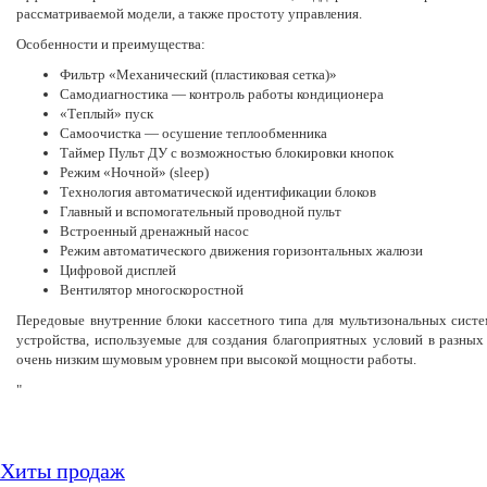
рассматриваемой модели, а также простоту управления.
Особенности и преимущества:
Фильтр «Механический (пластиковая сетка)»
Самодиагностика — контроль работы кондиционера
«Теплый» пуск
Самоочистка — осушение теплообменника
Таймер Пульт ДУ с возможностью блокировки кнопок
Режим «Ночной» (sleep)
Технология автоматической идентификации блоков
Главный и вспомогательный проводной пульт
Встроенный дренажный насос
Режим автоматического движения горизонтальных жалюзи
Цифровой дисплей
Вентилятор многоскоростной
Передовые внутренние блоки кассетного типа для мультизональных сис
устройства, используемые для создания благоприятных условий в разны
очень низким шумовым уровнем при высокой мощности работы.
"
Хиты продаж