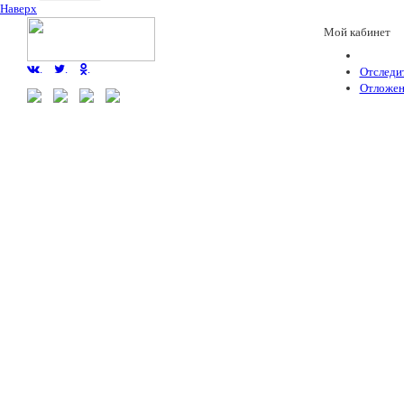
Наверх
Мой кабинет
.
.
.
Отследит
Отложен