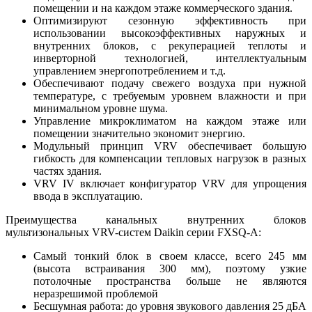
помещении и на каждом этаже коммерческого здания.
Оптимизируют сезонную эффективность при
использовании высокоэффективных наружных и
внутренних блоков, с рекуперацией теплоты и
инверторной технологией, интеллектуальным
управлением энергопотреблением и т.д.
Обеспечивают подачу свежего воздуха при нужной
температуре, с требуемым уровнем влажности и при
минимальном уровне шума.
Управление микроклиматом на каждом этаже или
помещении значительно экономит энергию.
Модульный принцип VRV обеспечивает большую
гибкость для компенсации тепловых нагрузок в разных
частях здания.
VRV IV включает конфигуратор VRV для упрощения
ввода в эксплуатацию.
Преимущества канальных внутренних блоков
мультизональных VRV-систем Daikin серии FXSQ-A:
Самый тонкий блок в своем классе, всего 245 мм
(высота встраивания 300 мм), поэтому узкие
потолочные пространства больше не являются
неразрешимой проблемой
Бесшумная работа: до уровня звукового давления 25 дБА