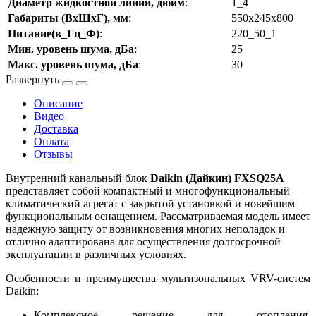
Диаметр жидкостной линии, дюйм
:
1_4
Габариты (ВхШхГ), мм
:
550x245x800
Питание(в_Гц_Ф)
:
220_50_1
Мин. уровень шума, дБа
:
25
Макс. уровень шума, дБа
:
30
Описание
Видео
Доставка
Оплата
Отзывы
Внутренний канальный блок
Daikin (Дайкин) FXSQ25A
представляет собой компактный и многофункциональный
климатический агрегат с закрытой установкой и новейшим
функциональным оснащением. Рассматриваемая модель имеет
надежную защиту от возникновения многих неполадок и
отлично адаптирована для осуществления долгосрочной
эксплуатации в различных условиях.
Особенности и преимущества мультизональных VRV-систем
Daikin:
Комплексное решение для отопления,