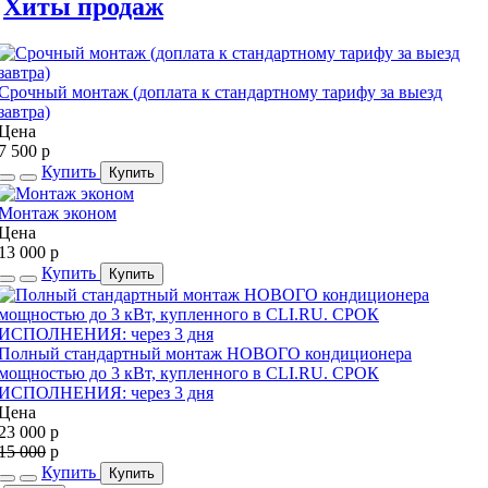
Хиты продаж
Срочный монтаж (доплата к стандартному тарифу за выезд
завтра)
Цена
7 500
p
Купить
Купить
Монтаж эконом
Цена
13 000
p
Купить
Купить
Полный стандартный монтаж НОВОГО кондиционера
мощностью до 3 кВт, купленного в CLI.RU. СРОК
ИСПОЛНЕНИЯ: через 3 дня
Цена
23 000
p
15 000
p
Купить
Купить