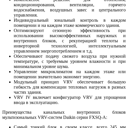
кондиционирования, вентиляции, горячего
водоснабжения, воздушных завес и центрального
управления.
Индивидуальный зональный контроль в каждом
помещении и на каждом этаже коммерческого здания.
Оптимизируют сезонную эффективность при
использовании высокоэффективных наружных и
внутренних блоков, с рекуперацией теплоты и
инверторной технологией, интеллектуальным
управлением энергопотреблением и т.д.
Обеспечивают подачу свежего воздуха при нужной
температуре, с требуемым уровнем влажности и при
минимальном уровне шума.
Управление микроклиматом на каждом этаже или
помещении значительно экономит энергию.
Модульный принцип VRV обеспечивает большую
гибкость для компенсации тепловых нагрузок в разных
частях здания.
VRV IV включает конфигуратор VRV для упрощения
ввода в эксплуатацию.
Преимущества канальных внутренних блоков
мультизональных VRV-систем Daikin серии FXSQ-A:
Самый тонкий блок в своем классе, всего 245 мм