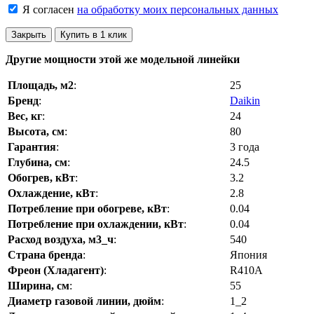
Я согласен
на обработку моих персональных данных
Закрыть
Купить в 1 клик
Другие мощности этой же модельной линейки
Площадь, м2
:
25
Бренд
:
Daikin
Вес, кг
:
24
Высота, см
:
80
Гарантия
:
3 года
Глубина, см
:
24.5
Обогрев, кВт
:
3.2
Охлаждение, кВт
:
2.8
Потребление при обогреве, кВт
:
0.04
Потребление при охлаждении, кВт
:
0.04
Расход воздуха, м3_ч
:
540
Страна бренда
:
Япония
Фреон (Хладагент)
:
R410A
Ширина, см
:
55
Диаметр газовой линии, дюйм
:
1_2