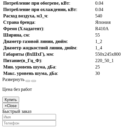
Потребление при обогреве, кВт
:
0.04
Потребление при охлаждении, кВт
:
0.04
Расход воздуха, м3_ч
:
540
Страна бренда
:
Япония
Фреон (Хладагент)
:
R410A
Ширина, см
:
55
Диаметр газовой линии, дюйм
:
1_2
Диаметр жидкостной линии, дюйм
:
1_4
Габариты (ВхШхГ), мм
:
550x245x800
Питание(в_Гц_Ф)
:
220_50_1
Мин. уровень шума, дБа
:
25
Макс. уровень шума, дБа
:
30
Цена без работ
Купить
×
Close
Быстрый заказ