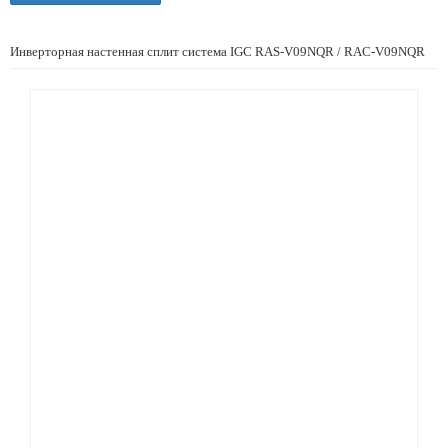
Инверторная настенная сплит система IGC RAS-V09NQR / RAC-V09NQR