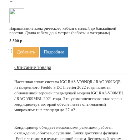
""
Наращивание электрического кабеля с вилкой до ближайшей
розетки. Длина кабеля до 4 метров (работы и материалы)
5 500
p
Добавить
Подробнее
Описание товара
Настенная сплит-система IGC RAS-V09NQR / RAC-V09NQR
из модельного Freddo S DC Inverter 2022 года является
обновленной версией предыдущей модели IGC RAS-V09MBL
/ RAC-V09MBL 2021 года. Это усовершенствованная версия
кондиционера, который обеспечивает оптимальный
микроклимат на площади до 27 м2.
Кондиционер обладает несколькими режимами работы:
охлаждение, обогрев, осушение. Также доступны функция
iFeel с датчиком в пульте, ночной режим, бесшумный режим