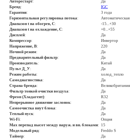
Авторестарт
:
Да
Бренд
:
IGC
Гарантия
:
3 года
Горизонтальная регулировка потока
:
Автоматическая
Диапазон t на обогрев, С
:
-15...+30
Диапазон t на охлаждение, С
:
+0...+55
Дисплей
:
Да
Компрессор
:
Инвертор
Напряжение, В
:
220
Ночной режим
:
Да
Предварительный фильтр
:
Да
Производитель
:
Китай
Пульт Д_У
:
Да
Режим работы
:
холод_тепло
Самодиагностика
:
Да
Страна бренда
:
Великобритания
Фильтр тонкой очистки воздуха
:
Да
Фреон (Хладагент)
:
R32
Непрерывное движение заслонок
:
Да
Самоочистка внут блока
:
Да
Теплый пуск
:
Да
Wi-Fi
:
Опция
Max перепад высот между наруж. и вн. блоками
:
15
Модельный ряд
:
Freddo S
Таймер
:
Да