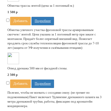
Обмотка трассы лентой (цена за 1 погонный м.)
1 500
p
Добавить
Подробнее
Обмотка уличного участка фреоновой трассы армированным
скотчем / лентой. Цена указана за 1 погонный метр при заказе с
монтажом. Придаёт более опрятный внешний вид. Помогает
продлить срок службы теплоизоляции фреоновой трассы до 7-10
лет (защита от УФ излучения и склёвывания птицами)
Отвод дренажа 500 мм от фасадной стены.
2 500
p
Добавить
Подробнее
Полезно, чтобы не воевать с соседями снизу. (не гремит по
подоконникам) Пакет включает Удлинение дренажного шланга на 3
метра дренажной трубки, работы, фиксацию под кронштейн
кондиционера.