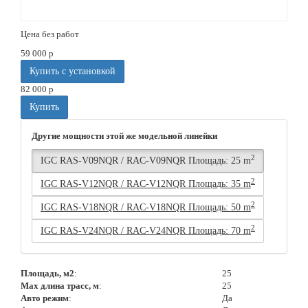
Цена без работ
59 000
p
Купить с установкой
82 000
p
Купить
Другие мощности этой же модельной линейки
2
IGC RAS-V09NQR / RAC-V09NQR Площадь: 25 m
2
IGC RAS-V12NQR / RAC-V12NQR Площадь: 35 m
2
IGC RAS-V18NQR / RAC-V18NQR Площадь: 50 m
2
IGC RAS-V24NQR / RAC-V24NQR Площадь: 70 m
Площадь, м2
:
25
Max длина трасс, м
:
25
Авто режим
:
Да