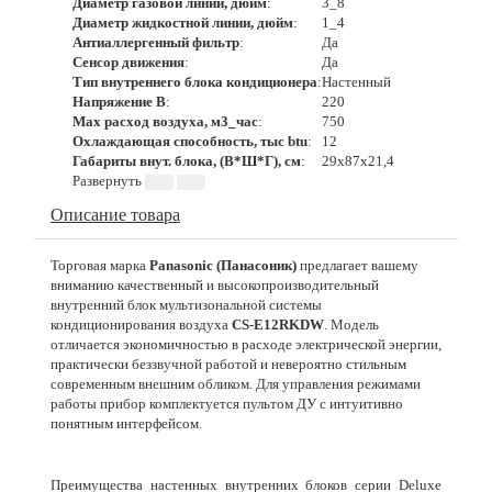
Диаметр газовой линии, дюйм
:
3_8
Диаметр жидкостной линии, дюйм
:
1_4
Антиаллергенный фильтр
:
Да
Сенсор движения
:
Да
Тип внутреннего блока кондиционера
:
Настенный
Напряжение В
:
220
Max расход воздуха, м3_час
:
750
Охлаждающая способность, тыс btu
:
12
Габариты внут. блока, (В*Ш*Г), см
:
29x87x21,4
Описание товара
Торговая марка
Panasonic
(Панасоник)
предлагает вашему
вниманию качественный и высокопроизводительный
внутренний блок мультизональной системы
кондиционирования воздуха
CS-E12RKDW
. Модель
отличается экономичностью в расходе электрической энергии,
практически беззвучной работой и невероятно стильным
современным внешним обликом. Для управления режимами
работы прибор комплектуется пультом ДУ с интуитивно
понятным интерфейсом.
Преимущества настенных внутренних блоков серии Deluxe