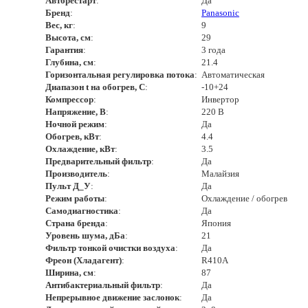
Авторестарт
:
Да
Бренд
:
Panasonic
Вес, кг
:
9
Высота, см
:
29
Гарантия
:
3 года
Глубина, см
:
21.4
Горизонтальная регулировка потока
:
Автоматическая
Диапазон t на обогрев, С
:
-10+24
Компрессор
:
Инвертор
Напряжение, В
:
220 В
Ночной режим
:
Да
Обогрев, кВт
:
4.4
Охлаждение, кВт
:
3.5
Предварительный фильтр
:
Да
Производитель
:
Малайзия
Пульт Д_У
:
Да
Режим работы
:
Охлаждение / обогрев
Самодиагностика
:
Да
Страна бренда
:
Япония
Уровень шума, дБа
:
21
Фильтр тонкой очистки воздуха
:
Да
Фреон (Хладагент)
:
R410A
Ширина, см
:
87
Антибактериальный фильтр
:
Да
Непрерывное движение заслонок
:
Да