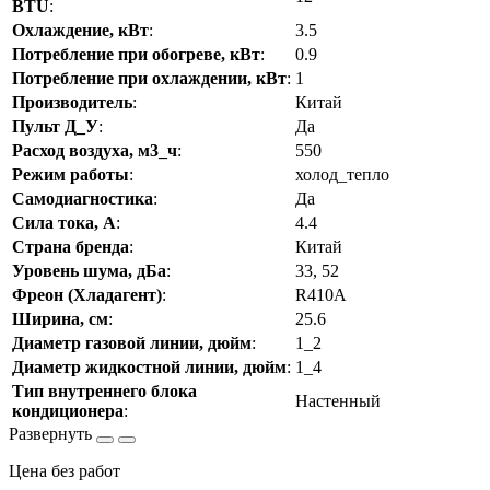
BTU
:
Охлаждение, кВт
:
3.5
Потребление при обогреве, кВт
:
0.9
Потребление при охлаждении, кВт
:
1
Производитель
:
Китай
Пульт Д_У
:
Да
Расход воздуха, м3_ч
:
550
Режим работы
:
холод_тепло
Самодиагностика
:
Да
Сила тока, А
:
4.4
Страна бренда
:
Китай
Уровень шума, дБа
:
33, 52
Фреон (Хладагент)
:
R410A
Ширина, см
:
25.6
Диаметр газовой линии, дюйм
:
1_2
Диаметр жидкостной линии, дюйм
:
1_4
Тип внутреннего блока
Настенный
кондиционера
:
Цена без работ