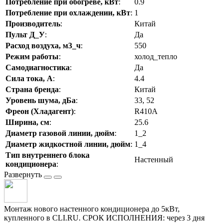
Потребление при обогреве, кВт
:
0.9
Потребление при охлаждении, кВт
:
1
Производитель
:
Китай
Пульт Д_У
:
Да
Расход воздуха, м3_ч
:
550
Режим работы
:
холод_тепло
Самодиагностика
:
Да
Сила тока, А
:
4.4
Страна бренда
:
Китай
Уровень шума, дБа
:
33, 52
Фреон (Хладагент)
:
R410A
Ширина, см
:
25.6
Диаметр газовой линии, дюйм
:
1_2
Диаметр жидкостной линии, дюйм
:
1_4
Тип внутреннего блока
Настенный
кондиционера
:
Монтаж нового настенного кондиционера до 5кВт,
купленного в CLI.RU. СРОК ИСПОЛНЕНИЯ: через 3 дня