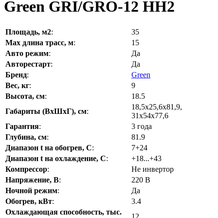
Green GRI/GRO-12 HH2
Площадь, м2
:
35
Max длина трасс, м
:
15
Авто режим
:
Да
Авторестарт
:
Да
Бренд
:
Green
Вес, кг
:
9
Высота, см
:
18.5
18,5х25,6х81,9,
Габариты (ВхШхГ), см
:
31х54х77,6
Гарантия
:
3 года
Глубина, см
:
81.9
Диапазон t на обогрев, С
:
7+24
Диапазон t на охлаждение, С
:
+18...+43
Компрессор
:
Не инвертор
Напряжение, В
:
220 В
Ночной режим
:
Да
Обогрев, кВт
:
3.4
Охлаждающая способность, тыс.
12