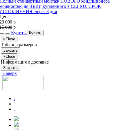
Полный стандартный монтаж НОВОГО кондиционера
мощностью до 3 кВт, купленного в CLI.RU. СРОК
ИСПОЛНЕНИЯ: через 3 дня
Цена
23 000
p
15 000
p
Купить
Купить
×
Close
Таблица размеров
Закрыть
×
Close
Информация о доставке
Закрыть
Наверх
.
.
.