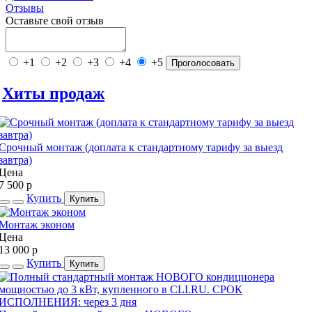
Отзывы
Оставьте свой отзыв
+1
+2
+3
+4
+5
Проголосовать
Хиты продаж
Срочный монтаж (доплата к стандартному тарифу за выезд
завтра)
Цена
7 500
p
Купить
Купить
Монтаж эконом
Цена
13 000
p
Купить
Купить