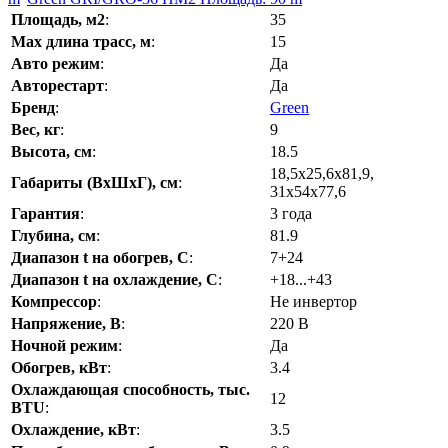
Площадь, м2
:
35
Max длина трасс, м
:
15
Авто режим
:
Да
Авторестарт
:
Да
Бренд
:
Green
Вес, кг
:
9
Высота, см
:
18.5
18,5х25,6х81,9,
Габариты (ВхШхГ), см
:
31х54х77,6
Гарантия
:
3 года
Глубина, см
:
81.9
Диапазон t на обогрев, С
:
7+24
Диапазон t на охлаждение, С
:
+18...+43
Компрессор
:
Не инвертор
Напряжение, В
:
220 В
Ночной режим
:
Да
Обогрев, кВт
:
3.4
Охлаждающая способность, тыс.
12
BTU
:
Охлаждение, кВт
:
3.5