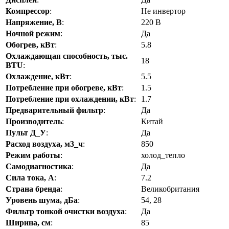
Компрессор
:
Не инвертор
Напряжение, В
:
220 В
Ночной режим
:
Да
Обогрев, кВт
:
5.8
Охлаждающая способность, тыс.
18
BTU
:
Охлаждение, кВт
:
5.5
Потребление при обогреве, кВт
:
1.5
Потребление при охлаждении, кВт
:
1.7
Предварительный фильтр
:
Да
Производитель
:
Китай
Пульт Д_У
:
Да
Расход воздуха, м3_ч
:
850
Режим работы
:
холод_тепло
Самодиагностика
:
Да
Сила тока, А
:
7.2
Страна бренда
:
Великобритания
Уровень шума, дБа
:
54, 28
Фильтр тонкой очистки воздуха
:
Да
Ширина, см
:
85