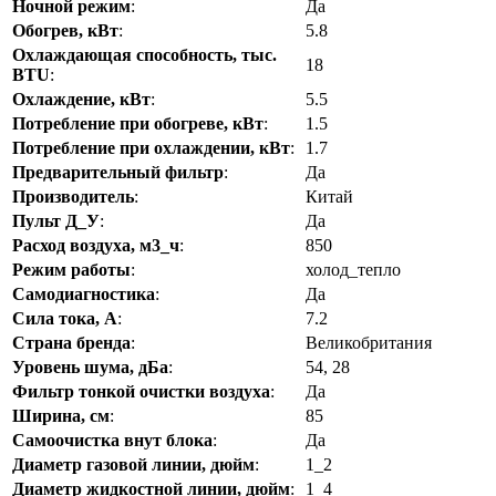
Ночной режим
:
Да
Обогрев, кВт
:
5.8
Охлаждающая способность, тыс.
18
BTU
:
Охлаждение, кВт
:
5.5
Потребление при обогреве, кВт
:
1.5
Потребление при охлаждении, кВт
:
1.7
Предварительный фильтр
:
Да
Производитель
:
Китай
Пульт Д_У
:
Да
Расход воздуха, м3_ч
:
850
Режим работы
:
холод_тепло
Самодиагностика
:
Да
Сила тока, А
:
7.2
Страна бренда
:
Великобритания
Уровень шума, дБа
:
54, 28
Фильтр тонкой очистки воздуха
:
Да
Ширина, см
:
85
Самоочистка внут блока
:
Да
Диаметр газовой линии, дюйм
:
1_2
Диаметр жидкостной линии, дюйм
:
1_4