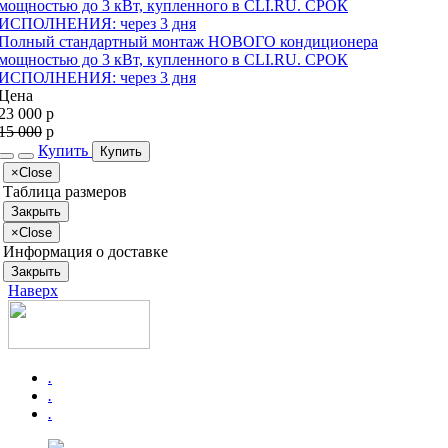
Полный стандартный монтаж НОВОГО кондиционера
мощностью до 3 кВт, купленного в CLI.RU. СРОК
ИСПОЛНЕНИЯ: через 3 дня
Цена
23 000
p
15 000
p
Купить
Купить
×
Close
Таблица размеров
Закрыть
×
Close
Информация о доставке
Закрыть
Наверх
.
.
.