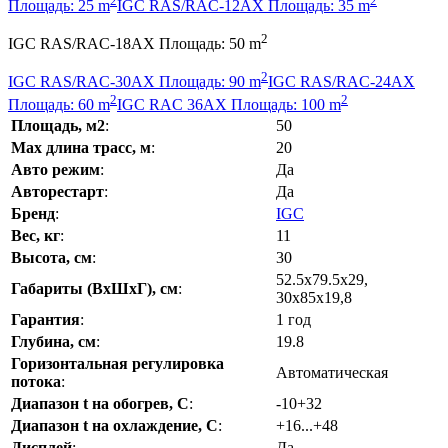
Площадь: 25 m
IGC RAS/RAC-12AX Площадь: 35 m
2
IGC RAS/RAC-18AX Площадь: 50 m
2
IGC RAS/RAC-30AX Площадь: 90 m
IGC RAS/RAC-24AX
2
2
Площадь: 60 m
IGC RAC 36AX Площадь: 100 m
Площадь, м2
:
50
Max длина трасс, м
:
20
Авто режим
:
Да
Авторестарт
:
Да
Бренд
:
IGC
Вес, кг
:
11
Высота, см
:
30
52.5х79.5х29,
Габариты (ВхШхГ), см
:
30х85х19,8
Гарантия
:
1 год
Глубина, см
:
19.8
Горизонтальная регулировка
Автоматическая
потока
:
Диапазон t на обогрев, С
:
-10+32
Диапазон t на охлаждение, С
:
+16...+48
Дисплей
:
Да