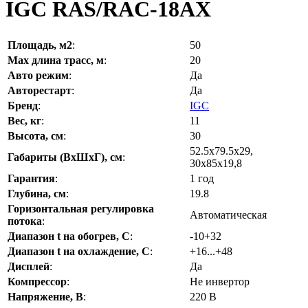
IGC RAS/RAC-18AX
Площадь, м2
:
50
Max длина трасс, м
:
20
Авто режим
:
Да
Авторестарт
:
Да
Бренд
:
IGC
Вес, кг
:
11
Высота, см
:
30
52.5х79.5х29,
Габариты (ВхШхГ), см
:
30х85х19,8
Гарантия
:
1 год
Глубина, см
:
19.8
Горизонтальная регулировка
Автоматическая
потока
:
Диапазон t на обогрев, С
:
-10+32
Диапазон t на охлаждение, С
:
+16...+48
Дисплей
:
Да
Компрессор
:
Не инвертор
Напряжение, В
:
220 В