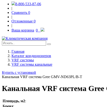
8-800-533-87-06
|
Сравнить
0
|
Отложенные
0
|
Ваша корзина
0
Главная
Каталог кондиционеров
VRF системы
VRF системы канальные
Купить с установкой
Канальная VRF система Gree GMV-ND63PL/B-T
Канальная VRF система Gre
Площадь, м2
:
Бренд
: